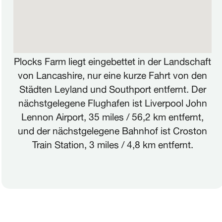
ENGLISH
EN
Plocks Farm liegt eingebettet in der Landschaft
von Lancashire, nur eine kurze Fahrt von den
FRANÇAIS
FR
Städten Leyland und Southport entfernt. Der
nächstgelegene Flughafen ist Liverpool John
NEDERLANDS
NL
Lennon Airport, 35 miles / 56,2 km entfernt,
und der nächstgelegene Bahnhof ist Croston
ITALIANO
IT
Train Station, 3 miles / 4,8 km entfernt.
POLSKI
PL
ČEŠTINA
CZ
ESPAÑOL
ES