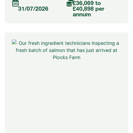
£36,069 to
31/07/2026
£40,898 per
annum