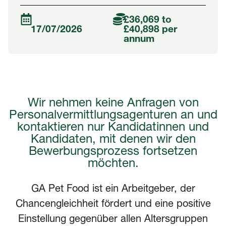
£36,069 to
17/07/2026
£40,898 per
annum
Wir nehmen keine Anfragen von
Personalvermittlungsagenturen an und
kontaktieren nur Kandidatinnen und
Kandidaten, mit denen wir den
Bewerbungsprozess fortsetzen
möchten.
ENGLISH
EN
GA Pet Food ist ein Arbeitgeber, der
FRANÇAIS
FR
Chancengleichheit fördert und eine positive
NEDERLANDS
NL
Einstellung gegenüber allen Altersgruppen