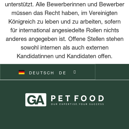
unterstützt. Alle Bewerberinnen und Bewerber
ITALIANO
IT
müssen das Recht haben, im Vereinigten
Königreich zu leben und zu arbeiten, sofern
POLSKI
PL
für international angesiedelte Rollen nichts
anderes angegeben ist. Offene Stellen stehen
ČEŠTINA
CZ
sowohl internen als auch externen
Kandidatinnen und Kandidaten offen.
ESPAÑOL
ES
DEUTSCH
SVENSKA
SV
DE