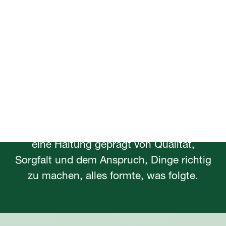
gewachsen
und durch Qualität,
Innovation und Integrität
gereift.
GA begann nicht als Hersteller von
Heimtiernahrung. Alles begann auf einem
bewirtschafteten Hof in Lancashire, wo
eine Haltung geprägt von Qualität,
Sorgfalt und dem Anspruch, Dinge richtig
zu machen, alles formte, was folgte.