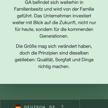
GA befindet sich weiterhin in
Familienbesitz und wird von der Familie
ENGLISH
EN
geführt. Das Unternehmen investiert
weiter mit Blick auf die Zukunft, nicht nur
FRANÇAIS
FR
für heute, sondern für die kommenden
Generationen.
NEDERLANDS
NL
Die Größe mag sich verändert haben,
doch die Prinzipien sind dieselben
ITALIANO
IT
geblieben: Qualität, Sorgfalt und Dinge
richtig machen.
POLSKI
PL
ČEŠTINA
CZ
ESPAÑOL
ES
DEUTSCH
SVENSKA
SV
DE